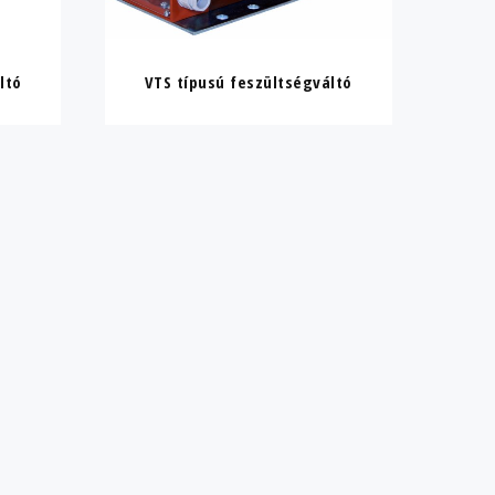
ltó
VTS típusú feszültségváltó