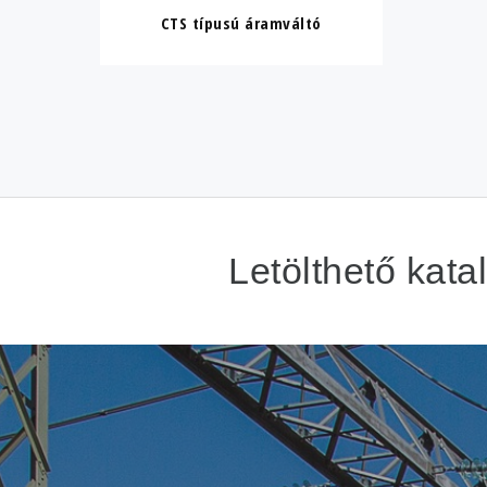
CTS típusú áramváltó
Letölthető kata