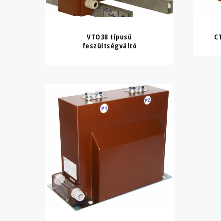
VTO38 típusú
C
feszültségváltó