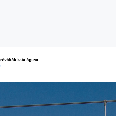
rőváltók
katalógusa
e