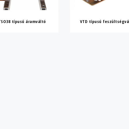
TSO38 típusú áramváltó
VTD típusú feszültségvá